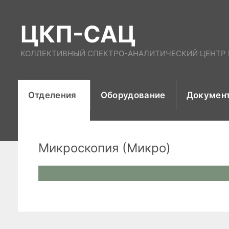
Перейти
к
ЦКП-САЦ
содержимому
КОЛЛЕКТИВНЫЙ СПЕКТРО-АНАЛИТИЧЕСКИЙ ЦЕНТР И
Отделения
Оборудование
Докумен
Микроскопия (Микро)