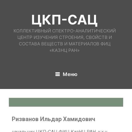
ЦКП-САЦ
КОЛЛЕКТИВНЫЙ СПЕКТРО-АНАЛИТИЧЕСКИЙ
ЦЕНТР ИЗУЧЕНИЯ СТРОЕНИЯ, СВОЙСТВ И
СОСТАВА ВЕЩЕСТВ И МАТЕРИАЛОВ ФИЦ
«КАЗНЦ РАН»
Меню
Ризванов Ильдар Хамидович
начальник ЦКП-САЦ ФИЦ КазНЦ РАН, к.х.н.,