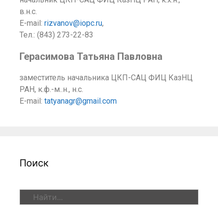
в.н.с.
E-mail:
rizvanov@iopc.ru
,
Тел.: (843) 273-22-83
Герасимова Татьяна Павловна
заместитель начальника ЦКП-САЦ ФИЦ КазНЦ
РАН, к.ф.-м..н., н.с.
E-mail:
tatyanagr@gmail.com
Поиск