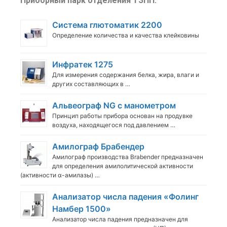
Приборный парк отделения ТЗПП:
Система глютоматик 2200
Определение количества и качества клейковины
Инфратек 1275
Для измерения содержания белка, жира, влаги и
других составляющих в …
Альвеограф NG с манометром
Принцип работы прибора основан на продувке
воздуха, находящегося под давлением …
Амилограф Брабендер
Амилограф производства Brabender предназначен
для определения амилолитической активности
(активности α-амилазы) …
Анализатор числа падения «Фолинг
Намбер 1500»
Анализатор числа падения предназначен для