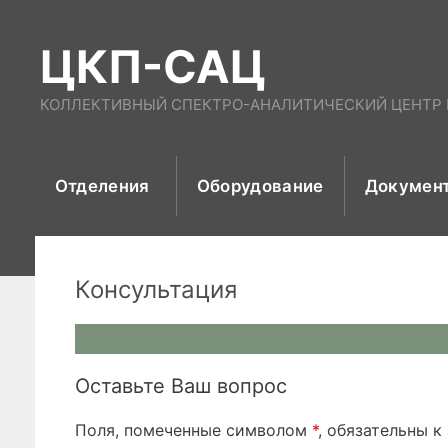
Перейти
к
ЦКП-САЦ
содержимому
КОЛЛЕКТИВНЫЙ СПЕКТРО-АНАЛИТИЧЕСКИЙ ЦЕНТР И
Отделения
Оборудование
Докумен
Консультация
Оставьте Ваш вопрос
Поля, помеченные символом
*
, обязательны к