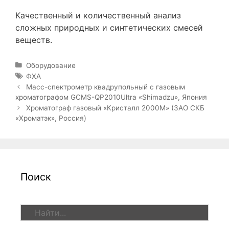
Качественный и количественный анализ
сложных природных и синтетических смесей
веществ.
Р
Оборудование
у
М
ФХА
б
е
Н
Масс-спектрометр квадрупольный с газовым
р
т
а
хроматографом GCMS-QP2010Ultra «Shimadzu», Япония
и
к
в
Хроматограф газовый «Кристалл 2000М» (ЗАО СКБ
к
и
и
«Хроматэк», Россия)
и
г
а
ц
и
я
Поиск
з
а
п
П
и
о
с